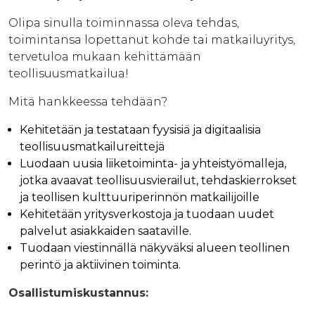
Olipa sinulla toiminnassa oleva tehdas,
toimintansa lopettanut kohde tai matkailuyritys,
tervetuloa mukaan kehittämään
teollisuusmatkailua!
Mitä hankkeessa tehdään?
Kehitetään ja testataan fyysisiä ja digitaalisia
teollisuusmatkailureittejä
Luodaan uusia liiketoiminta- ja yhteistyömalleja,
jotka avaavat teollisuusvierailut, tehdaskierrokset
ja teollisen kulttuuriperinnön matkailijoille
Kehitetään yritysverkostoja ja tuodaan uudet
palvelut asiakkaiden saataville.
Tuodaan viestinnällä näkyväksi alueen teollinen
perintö ja aktiivinen toiminta.
Osallistumiskustannus: