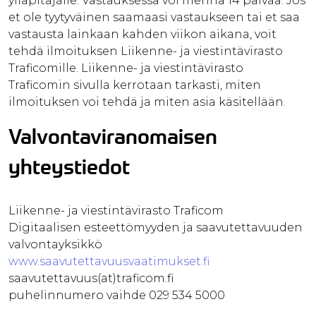
ylläpitäjälle. Vastauksessa voi mennä 14 päivää. Jos
et ole tyytyväinen saamaasi vastaukseen tai et saa
vastausta lainkaan kahden viikon aikana, voit
tehdä ilmoituksen Liikenne- ja viestintävirasto
Traficomille. Liikenne- ja viestintävirasto
Traficomin sivulla kerrotaan tarkasti, miten
ilmoituksen voi tehdä ja miten asia käsitellään.
Valvontaviranomaisen
yhteystiedot
Liikenne- ja viestintävirasto Traficom
Digitaalisen esteettömyyden ja saavutettavuuden
valvontayksikkö
www.saavutettavuusvaatimukset.fi
saavutettavuus(at)traficom.fi
puhelinnumero vaihde 029 534 5000