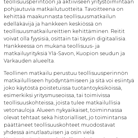
teollisuusperintöön ja aktiiviseen yritystoimintaan
pohjautuvia matkailutuotteita. Tavoitteena on
kehittää maakunnasta teollisuusmatkailun
edelläkävijä ja hankkeen keskiössä on
teollisuusmatkailureittien kehittäminen. Reitit
voivat olla fyysisiä, osittain tai täysin digitaalisia.
Hankkeessa on mukana teollisuus- ja
matkailuyrityksiä Ylä-Savon, Kuopion seudun ja
Varkauden alueelta.
Teollinen matkailu perustuu teollisuusperinnön
matkailulliseen hyödyntämiseen ja sitä voi esiintyä
joko käytöstä poistetuissa tuotantoyksiköissä,
esimerkiksi yritysmuseoissa, tai toimivissa
teollisuuskohteissa, joista tulee matkailullisia
vetonauloja. Alueen nykyaikaiset, toiminnassa
olevat tehtaat sekä historialliset, jo toimintansa
päättäneet teollisuuskohteet muodostavat
yhdessä ainutlaatuisen ja osin vielä