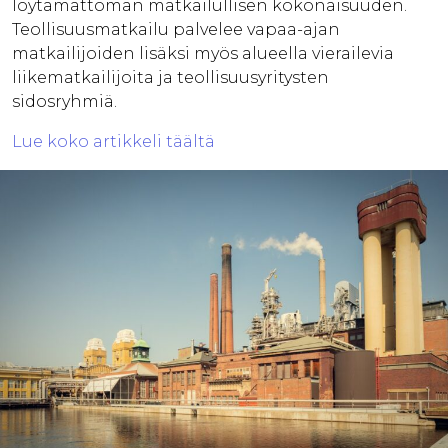
löytämättömän matkailullisen kokonaisuuden.
Teollisuusmatkailu palvelee vapaa-ajan
matkailijoiden lisäksi myös alueella vierailevia
liikematkailijoita ja teollisuusyritysten
sidosryhmiä.
Lue koko artikkeli täältä